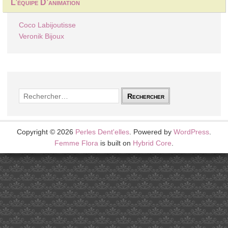
L’équipe D’animation
Coco Labijoutisse
Veronik Bijoux
Rechercher :
Copyright © 2026
Perles Dent'elles
. Powered by
WordPress
.
Femme Flora
is built on
Hybrid Core
.