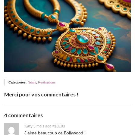
Categories:
News
,
Réalisations
Merci pour vos commentaires !
4 commentaires
Permalink
Katy
5 mois ago
#13103
J’aime beaucoup ce Bollywood !
to