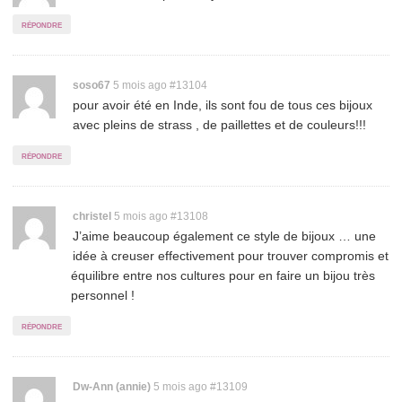
comment
répondre
Permalink
soso67
5 mois ago
#13104
pour avoir été en Inde, ils sont fou de tous ces bijoux
to
avec pleins de strass , de paillettes et de couleurs!!!
comment
répondre
Permalink
christel
5 mois ago
#13108
J’aime beaucoup également ce style de bijoux … une
to
idée à creuser effectivement pour trouver compromis et
comment
équilibre entre nos cultures pour en faire un bijou très
personnel !
répondre
Permalink
Dw-Ann (annie)
5 mois ago
#13109