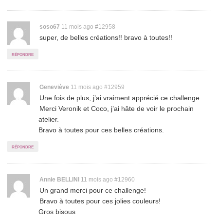
Permalink
soso67
11 mois ago
#12958
super, de belles créations!! bravo à toutes!!
to
comment
répondre
Permalink
Geneviève
11 mois ago
#12959
Une fois de plus, j’ai vraiment apprécié ce challenge.
to
Merci Veronik et Coco, j’ai hâte de voir le prochain
comment
atelier.
Bravo à toutes pour ces belles créations.
répondre
Permalink
Annie BELLINI
11 mois ago
#12960
Un grand merci pour ce challenge!
to
Bravo à toutes pour ces jolies couleurs!
comment
Gros bisous