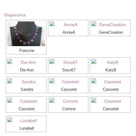
Diaporama
AnnieA
GeneCreation
Francine
Dw-Ann
Soso67
KatyB
Sandra
Cassetet
Cassetet
Cassetet
Corinne
Cassetet
Lunabell