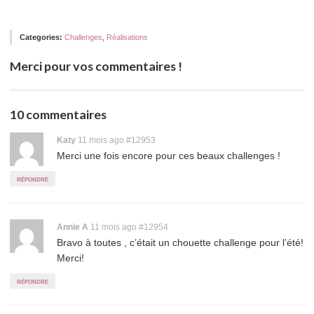
Categories:
Challenges
,
Réalisations
Merci pour vos commentaires !
10 commentaires
Permalink
Katy
11 mois ago
#12953
Merci une fois encore pour ces beaux challenges !
to
comment
répondre
Permalink
Annie A
11 mois ago
#12954
Bravo à toutes , c’était un chouette challenge pour l’été!
to
Merci!
comment
répondre