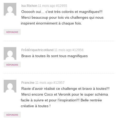
Permalink
Isa Rixhon
11 mois ago
#12955
Oooooh oui… c’est très colorés et magnifiques!!!
to
Merci beaucoup pour tois vis challenges qui nous
comment
inspirent énormément à chaque fois.
répondre
Permalink
Frédérique/tricotiland
11 mois ago
#12956
Bravo à toutes ils sont tous magnifiques
to
comment
répondre
Permalink
Francine
11 mois ago
#12957
Ravie d’avoir réalisé ce challenge et bravo à toutes!!!
to
Merci encore Coco et Veronik pour le super schéma
comment
facile à suivre et pour l’inspiration!!! Belle rentrée
créative à toutes !
répondre