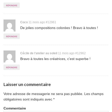
répondre
Permalink
Coco
11 mois ago
#12961
De jolies compositions colorées ! Bravo à toutes !
to
comment
répondre
Permalink
Cécile de l'atelier au soleil
11 mois ago
#12962
Bravo à toutes les créatrices, c’est superbe !
to
comment
répondre
Laisser un commentaire
Votre adresse de messagerie ne sera pas publiée.
Les champs
obligatoires sont indiqués avec
*
Commentaire