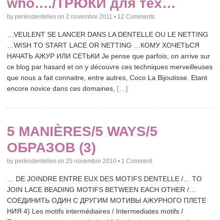
who…./ТРЮКИ для тех…
by
perlesdentelles
on
2 novembre 2011
•
12 Comments
…VEULENT SE LANCER DANS LA DENTELLE OU LE NETTING
…WISH TO START LACE OR NETTING …КОМУ ХОЧЕТЬСЯ
НАЧАТЬ АЖУР ИЛИ СЕТЬКИ Je pense que parfois, on arrive sur
ce blog par hasard et on y découvre ces techniques merveilleuses
que nous a fait connaitre, entre autres, Coco La Bijoutisse. Etant
encore novice dans ces domaines,
[…]
5 MANIÈRES/5 WAYS/5
ОБРАЗОВ (3)
by
perlesdentelles
on
25 novembre 2010
•
1 Comment
… DE JOINDRE ENTRE EUX DES MOTIFS DENTELLE /… TO
JOIN LACE BEADING MOTIFS BETWEEN EACH OTHER /…
СОЕДИНИТЬ ОДИН С ДРУГИМ МОТИВЫ АЖУРНОГО ПЛЕТЕ
НИЯ 4) Les motifs intermédiaires / Intermediates motifs /