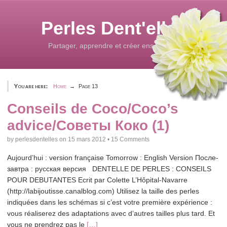
Skip
to
Perles Dent'elles
content
Partager, apprendre et créer ensemble...
You are here:
Home
Page 13
Conseils de Coco/Coco’s
advice/Советы Коко (1)
by
perlesdentelles
on
15 mars 2012
•
15 Comments
Aujourd’hui : version française Tomorrow : English Version После-
завтра : русская версия DENTELLE DE PERLES : CONSEILS
POUR DEBUTANTES Ecrit par Colette L’Hôpital-Navarre
(http://labijoutisse.canalblog.com) Utilisez la taille des perles
indiquées dans les schémas si c’est votre première expérience :
vous réaliserez des adaptations avec d’autres tailles plus tard. Et
vous ne prendrez pas le
[…]