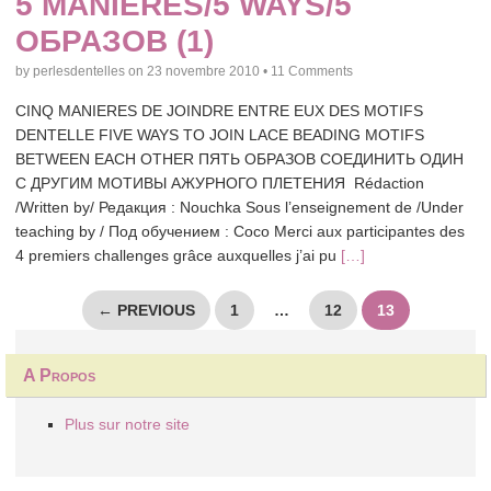
5 MANIÈRES/5 WAYS/5
ОБРАЗОВ (1)
by
perlesdentelles
on
23 novembre 2010
•
11 Comments
CINQ MANIERES DE JOINDRE ENTRE EUX DES MOTIFS
DENTELLE FIVE WAYS TO JOIN LACE BEADING MOTIFS
BETWEEN EACH OTHER ПЯТЬ ОБРАЗОВ СОЕДИНИТЬ ОДИН
С ДРУГИМ МОТИВЫ АЖУРНОГО ПЛЕТЕНИЯ Rédaction
/Written by/ Редакция : Nouchka Sous l’enseignement de /Under
teaching by / Под обучением : Coco Merci aux participantes des
4 premiers challenges grâce auxquelles j’ai pu
[…]
Navigation
← PREVIOUS
1
…
12
13
des
articles
A Propos
Plus sur notre site