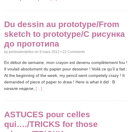
Du dessin au prototype/From
sketch to prototype/С рисунка
до прототипа
by
perlesdentelles
on
9 mars 2012
•
22 Comments
En début de semaine, mon crayon est devenu complètement fou !
Il voulait absolument du papier pour dessiner ! Voilà ce qu’il a fait :
At the beginning of the week, my pencil went competely crazy ! It
demanded of piece of paper to draw ! Here is what it did : В
начале недели,
[…]
ASTUCES pour celles
qui…./TRICKS for those