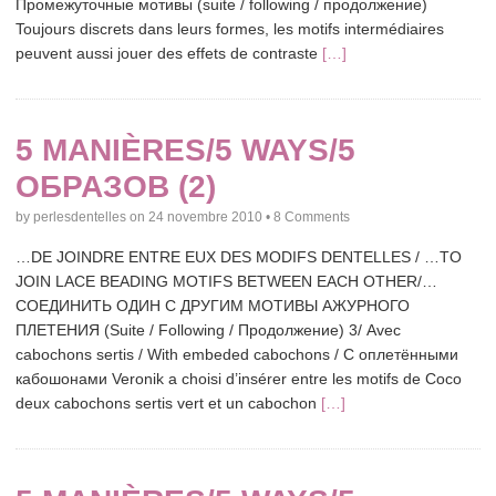
Промежуточные мотивы (suite / following / продолжение)
Toujours discrets dans leurs formes, les motifs intermédiaires
peuvent aussi jouer des effets de contraste
[…]
5 MANIÈRES/5 WAYS/5
ОБРАЗОВ (2)
by
perlesdentelles
on
24 novembre 2010
•
8 Comments
…DE JOINDRE ENTRE EUX DES MODIFS DENTELLES / …TO
JOIN LACE BEADING MOTIFS BETWEEN EACH OTHER/…
СОЕДИНИТЬ ОДИН С ДРУГИМ МОТИВЫ АЖУРНОГО
ПЛЕТЕНИЯ (Suite / Following / Продолжение) 3/ Avec
cabochons sertis / With embeded cabochons / С оплетёнными
кабошонами Veronik a choisi d’insérer entre les motifs de Coco
deux cabochons sertis vert et un cabochon
[…]