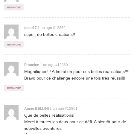
comment
répondre
Permalink
soso67
1 an ago
#12859
super, de belles créations!!
to
comment
répondre
Permalink
Francine
1 an ago
#12860
Magnifiques!!! Admiration pour ces belles réalisations!!!!
to
Bravo pour ce challenge encore une fois très réussi!!!
comment
répondre
Permalink
Annie BELLINI
1 an ago
#12861
Que de belles réalisations!
to
Merci à toutes les deux pour ce défi. A bientôt pour de
comment
nouvelles aventures