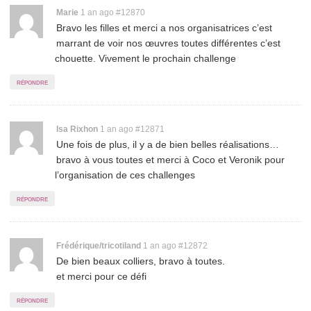
Permalink
Marie
1 an ago
#12870
Bravo les filles et merci a nos organisatrices c’est
to
marrant de voir nos œuvres toutes différentes c’est
comment
chouette. Vivement le prochain challenge
répondre
Permalink
Isa Rixhon
1 an ago
#12871
Une fois de plus, il y a de bien belles réalisations…
to
bravo à vous toutes et merci à Coco et Veronik pour
comment
l’organisation de ces challenges
répondre
Permalink
Frédérique/tricotiland
1 an ago
#12872
De bien beaux colliers, bravo à toutes.
to
et merci pour ce défi
comment
répondre