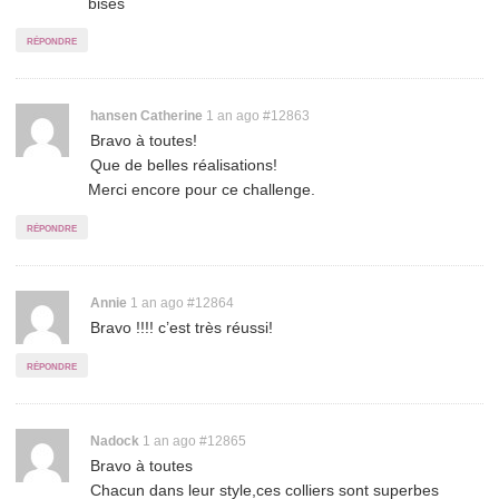
bises
répondre
Permalink
hansen Catherine
1 an ago
#12863
Bravo à toutes!
to
Que de belles réalisations!
comment
Merci encore pour ce challenge.
répondre
Permalink
Annie
1 an ago
#12864
Bravo !!!! c’est très réussi!
to
comment
répondre
Permalink
Nadock
1 an ago
#12865
Bravo à toutes
to
Chacun dans leur style,ces colliers sont superbes
comment