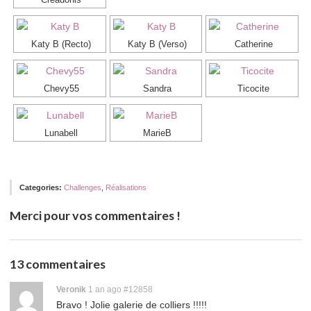
Creadonis
Katy B (Recto)
Katy B (Verso)
Catherine
Chevy55
Sandra
Ticocite
Lunabell
MarieB
Categories:
Challenges
,
Réalisations
Merci pour vos commentaires !
13 commentaires
Permalink
Veronik
1 an ago
#12858
Bravo ! Jolie galerie de colliers !!!!!
to