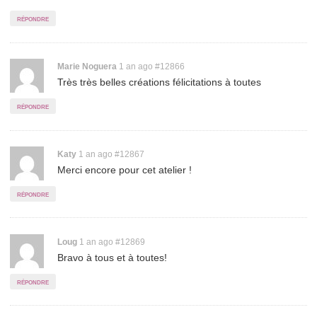
répondre
Permalink
Marie Noguera
1 an ago
#12866
Très très belles créations félicitations à toutes
to
comment
répondre
Permalink
Katy
1 an ago
#12867
Merci encore pour cet atelier !
to
comment
répondre
Permalink
Loug
1 an ago
#12869
Bravo à tous et à toutes!
to
comment
répondre