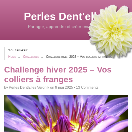
Skip
to
Perles Dent'elles
content
Partager, apprendre et créer ensemble...
You are here:
Home
Challenges
Challenge hiver 2025 – Vos colliers à franges
Challenge hiver 2025 – Vos
colliers à franges
by
Perles Dent'Elles Veronik
on
9 mai 2025
•
13 Comments