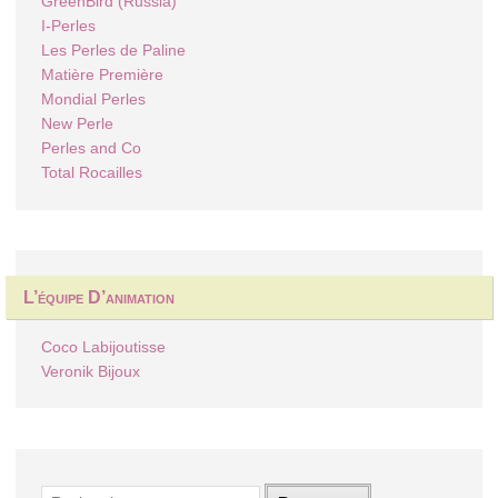
GreenBird (Russia)
I-Perles
Les Perles de Paline
Matière Première
Mondial Perles
New Perle
Perles and Co
Total Rocailles
L’équipe D’animation
Coco Labijoutisse
Veronik Bijoux
Rechercher :