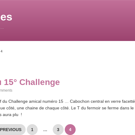
les
...
 4
u 15° Challenge
omments
tif du Challenge amical numéro 15 … Cabochon central en verre facetté
ue côté, une chaine de chaque côté. Le T du fermoir se ferme dans le
s aura plu !
vigation
PREVIOUS
1
…
3
4