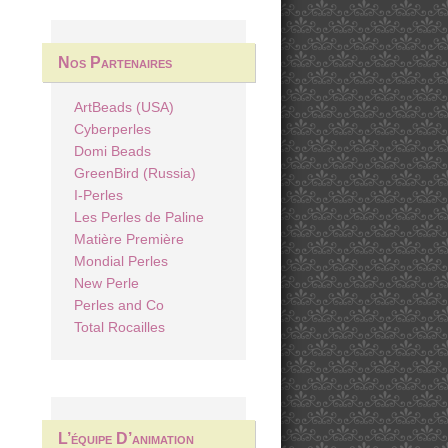
Nos Partenaires
ArtBeads (USA)
Cyberperles
Domi Beads
GreenBird (Russia)
I-Perles
Les Perles de Paline
Matière Première
Mondial Perles
New Perle
Perles and Co
Total Rocailles
L’équipe D’animation