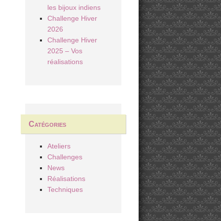
les bijoux indiens
Challenge Hiver
2026
Challenge Hiver
2025 – Vos
réalisations
Catégories
Ateliers
Challenges
News
Réalisations
Techniques