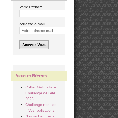
Votre Prénom
Adresse e-mail:
Articles Récents
Collier Galimatia –
Challenge de l’été
2026
Challenge mousse
– Vos réalisations
Nos recherches sur