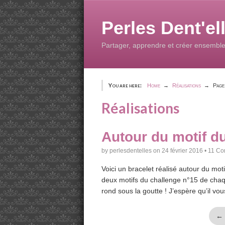
Skip
to
Perles Dent'el
content
Partager, apprendre et créer ensemble
You are here:
Home
Réalisations
Page
Réalisations
Autour du motif d
by
perlesdentelles
on
24 février 2016
•
11 C
Voici un bracelet réalisé autour du mo
deux motifs du challenge n°15 de chaq
rond sous la goutte ! J’espère qu’il vou
Na
← 