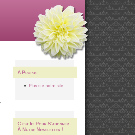
A Propos
Plus sur notre site
,
C’est Ici Pour S’abonner
À Notre Newsletter !