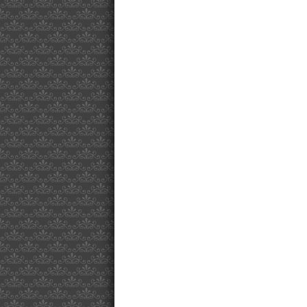
de
art